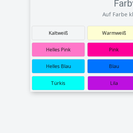
Farb
Auf Farbe k
Kaltweiß
Warmweiß
Helles Pink
Pink
Helles Blau
Blau
Türkis
Lila