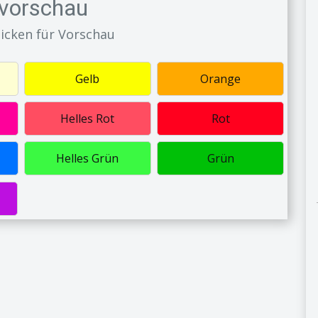
vorschau
licken für Vorschau
Gelb
Orange
Helles Rot
Rot
Helles Grün
Grün