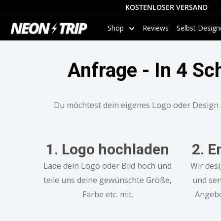
Direkt
KOSTENLOSER
VERSAND
zum
NEONTRIP
Shop
Reviews
Selbst Desig
Inhalt
Anfrage - In 4 Sc
Du möchtest dein eigenes Logo oder Design a
1. Logo hochladen
2. E
Lade dein Logo oder Bild hoch und
Wir desi
teile uns deine gewünschte Größe,
und sen
Farbe etc. mit.
Angebo