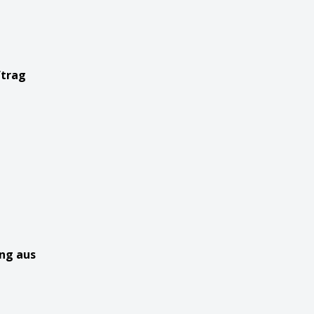
ftrag
ung aus