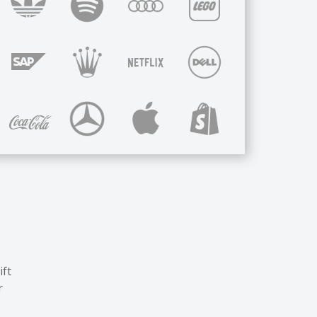
ift
r