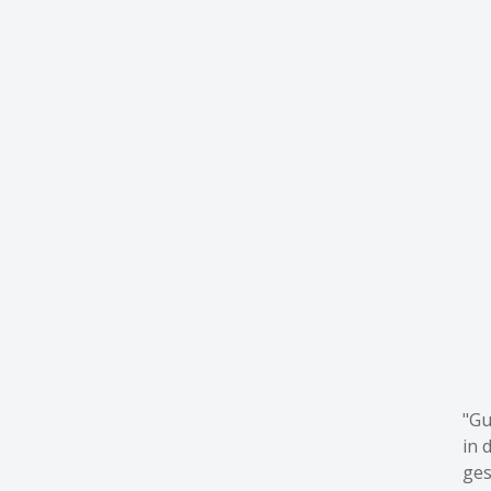
"Gu
in 
ges