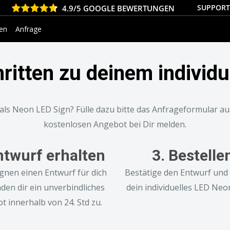
SUPPORT 
4.9/5 GOOGLE BEWERTUNGEN
nen
Anfrage
hritten zu deinem individ
ls Neon LED Sign? Fülle dazu bitte das Anfrageformular au
kostenlosen Angebot bei Dir melden.
ntwurf erhalten
3. Bestelle
gnen einen Entwurf für dich
Bestätige den Entwurf und 
den dir ein unverbindliches
dein individuelles LED Neon
t innerhalb von 24. Std zu.