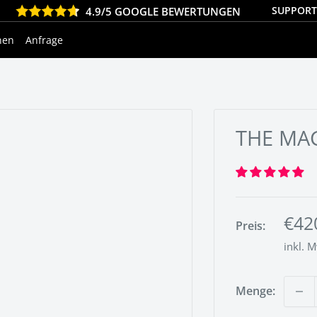
SUPPORT 
4.9/5 GOOGLE BEWERTUNGEN
nen
Anfrage
THE MA
Son
€42
Preis:
inkl. 
Menge: