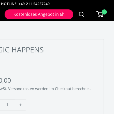
HOTLINE: +49-211-54257240
0
Kostenloses Angebot in 6h
GIC HAPPENS
derpreis
0,00
MwSt.
Versandkosten
werden im Checkout berechnet.