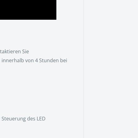
taktieren Sie
 innerhalb von 4 Stunden bei
r Steuerung des LED