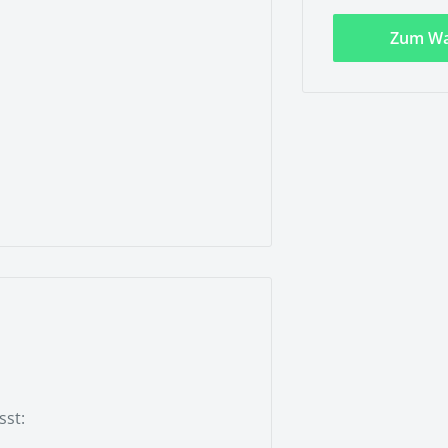
Zum Wa
sst: