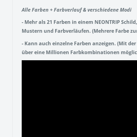
Alle Farben + Farbverlauf & verschiedene Modi
- Mehr als 21 Farben in einem NEONTRIP Schild,
Mustern und Farbverläufen.
(Mehrere Farbe zur
- Kann auch einzelne Farben anzeigen.
(Mit de
über eine Millionen Farbkombinationen mögli