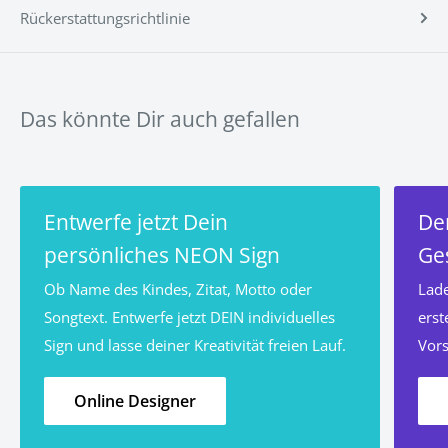
Rückerstattungsrichtlinie
Alle unsere
LED-Schilder
werden mit einer
12-
monatigen
Herstellergarantie geliefert, die fehlerhafte
Funktionen abdeckt (nur Innenanwendung).
Das könnte Dir auch gefallen
>> Hier gehts es zu den vollständigen
Entwerfe jetzt Dein
De
FAQ's <<
persönliches NEON Sign
Ge
Ob Name des Kindes, Zitat, Motto oder
Lade
Songtext. Entwerfe jetzt DEIN individuelles
erst
Sign und lasse deiner Kreativität freien Lauf.
Vors
Online Designer