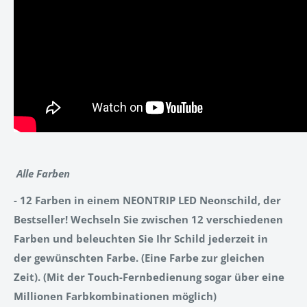
Alle Farben
- 12 Farben in einem NEONTRIP LED Neonschild, der
Bestseller! Wechseln Sie zwischen 12 verschiedenen
Farben und beleuchten Sie Ihr Schild jederzeit in
der gewünschten Farbe. (Eine Farbe zur gleichen
Zeit). (Mit der Touch-Fernbedienung sogar über eine
Millionen Farbkombinationen möglich)