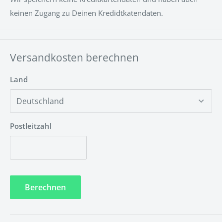
Kann ich die Installation selber durchführen?
keinen Zugang zu Deinen Kredidtkatendaten.
Ja, die Installation ist Kinderleicht und kann ganz einfach
ohne besondere Vorkenntnisse durchgeführt werden.
Unsere LED-NEON Schilder kann man wahlweise mit
Versandkosten berechnen
Schrauben, Klebestreifen oder Hängeschnur anbringen.
Land
Hier ist eine Montageanleitung
https://www.neontrip.de/apps/help-center#montage
Postleitzahl
Muss das LED-NEON Schild gewartet werden?
Nein! Unsere LED-Technik ist umweltfreundlich und
wartungsfrei.
Berechnen
Welche Garantiezeit wird auf die LED-Technik
gewährt?