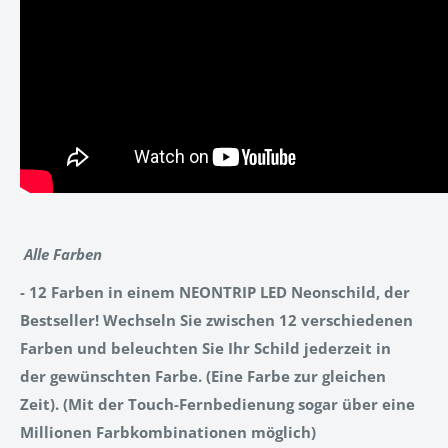
Alle Farben
- 12 Farben in einem NEONTRIP LED Neonschild, der
Bestseller! Wechseln Sie zwischen 12 verschiedenen
Farben und beleuchten Sie Ihr Schild jederzeit in
der gewünschten Farbe. (Eine Farbe zur gleichen
Zeit). (Mit der Touch-Fernbedienung sogar über eine
Millionen Farbkombinationen möglich)