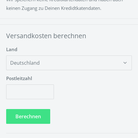
Kann ich die Installation selber durchführen?
keinen Zugang zu Deinen Kredidtkatendaten.
Ja, die Installation ist Kinderleicht und kann ganz einfach
ohne besondere Vorkenntnisse durchgeführt werden.
Unsere LED-NEON Schilder kann man wahlweise mit
Versandkosten berechnen
Schrauben, Klebestreifen oder Hängeschnur anbringen.
Land
Hier ist eine Montageanleitung
https://www.neontrip.de/apps/help-center#montage
Postleitzahl
Muss das LED-NEON Schild gewartet werden?
Nein! Unsere LED-Technik ist umweltfreundlich und
wartungsfrei.
Berechnen
Welche Garantiezeit wird auf die LED-Technik
gewährt?