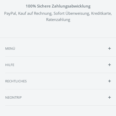
100% Sichere Zahlungsabwicklung
PayPal, Kauf auf Rechnung, Sofort Überweisung, Kreditkarte,
Ratenzahlung
MENÜ
Shop
HILFE
Reviews
Selbst Designen
Kontakt
RECHTLICHES
Anfrage
FAQ
Größen
Batteriehinweise
NEONTRIP
Lieferumfang
Cookie Einstellungen
Montage
Datenschutzerklärung
Erstelle DEIN personalisiertes & individuelles Neonschild
bei NEONTRIP, Europa's Marktführer im Bereich LED-
Blog
Impressum