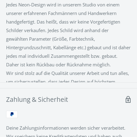
zur Motivation im Home-Office? Wir stellen täglich neue
Jedes Neon-Design wird in unserem Studio von einem
Neon Schilder her und der Kreativität sind keine Grenzen
unserer erfahrenen Fachmännern und Handwerkern
gesetzt.
handgefertigt. Das heißt, dass wir keine Vorgefertigten
Schilder verkaufen. Jedes Schild wird anhand der
Aber auch ein Firmenlogo, der Names eines
gewählten Parameter (Größe, Farbtechnik,
Geschäftes oder einem Symbol für ein Restaurant, ein
Hintergrundzuschnitt, Kabellänge etc.) gebaut und ist daher
Büro, eine Praxis und was auch immmer man sich
jedes mal individuell Zusammengestellt bzw. gebaut.
vorstellen kann ist möglich. Wir
Daher ist kein Rückbau oder Rücknahme möglich.
erstellen die hochwertigsten, langlebigsten LED-Neon
Wir sind stolz auf die Qualität unserer Arbeit und tun alles,
Schilder, direkt nach Ihren Vorstellungen, her .
um sicherzustellen, dass jedes Design auf höchstem
Unser 24/7
Kundenservice
berät Sie gerne.
Niveau hergestellt wird. Unsere Neon-Designs bestehen
Zahlung & Sicherheit
aus einer patentierten LED-Neon-Flex-Technologie mit
einer Acrylrückseite, die das Produkt stützt und die
Installation zum Kinderspiel macht.
Deine Zahlungsinformationen werden sicher verarbeitet.
Wir speichern keine Kreditkartendaten und haben auch