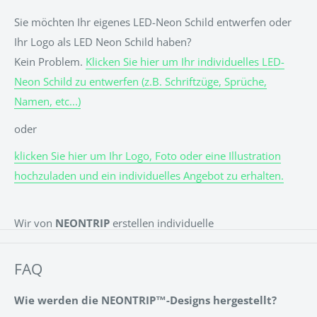
Sie möchten Ihr eigenes LED-Neon Schild entwerfen oder
Ihr Logo als LED Neon Schild haben?
Kein Problem.
Klicken Sie hier um Ihr individuelles LED-
Neon Schild zu entwerfen (z.B. Schriftzüge, Sprüche,
Namen, etc...)
oder
klicken Sie hier um Ihr Logo, Foto oder eine Illustration
hochzuladen und ein individuelles Angebot zu erhalten.
Wir von
NEONTRIP
erstellen individuelle
& personalisierte LED Neon Schilder für jeden Anlass. Ob
für eine Hochzeit, einen Geburtstag, ein Event oder einfach
FAQ
für Zuhause. Den Namen des Kindes als LED Neon Sign
Wie werden die NEONTRIP™-Designs hergestellt?
über dem Bett? Alles kein Problem! Vielleicht ein Spruch