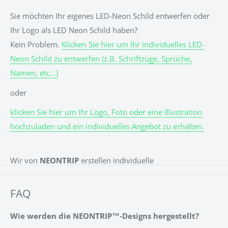
Sie möchten Ihr eigenes LED-Neon Schild entwerfen oder
Ihr Logo als LED Neon Schild haben?
Kein Problem.
Klicken Sie hier um Ihr individuelles LED-
Neon Schild zu entwerfen (z.B. Schriftzüge, Sprüche,
Namen, etc...)
oder
klicken Sie hier um Ihr Logo, Foto oder eine Illustration
hochzuladen und ein individuelles Angebot zu erhalten.
Wir von
NEONTRIP
erstellen individuelle
& personalisierte LED Neon Schilder für jeden Anlass. Ob
für eine Hochzeit, einen Geburtstag, ein Event oder einfach
FAQ
für Zuhause. Den Namen des Kindes als LED Neon Sign
Wie werden die NEONTRIP™-Designs hergestellt?
über dem Bett? Alles kein Problem! Vielleicht ein Spruch