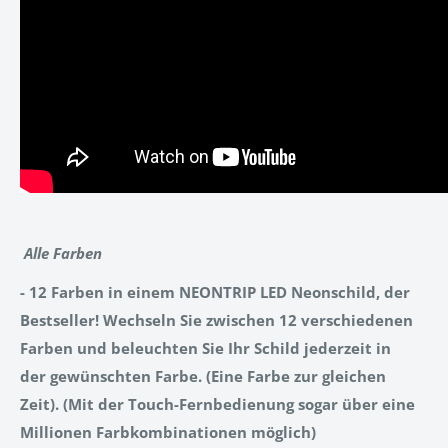
Alle Farben
- 12 Farben in einem NEONTRIP LED Neonschild, der
Bestseller! Wechseln Sie zwischen 12 verschiedenen
Farben und beleuchten Sie Ihr Schild jederzeit in
der gewünschten Farbe. (Eine Farbe zur gleichen
Zeit). (Mit der Touch-Fernbedienung sogar über eine
Millionen Farbkombinationen möglich)