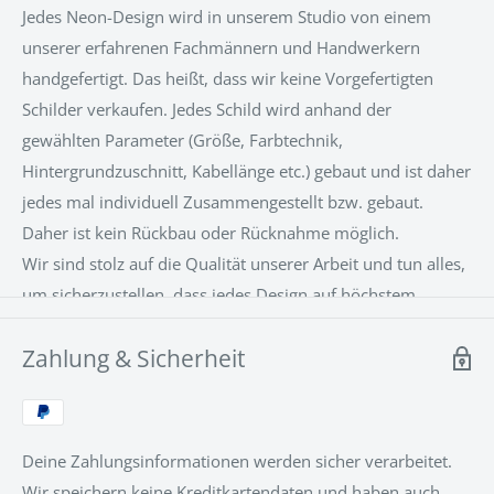
zur Motivation im Home-Office? Wir stellen täglich neue
Jedes Neon-Design wird in unserem Studio von einem
Neon Schilder her und der Kreativität sind keine Grenzen
unserer erfahrenen Fachmännern und Handwerkern
gesetzt.
handgefertigt. Das heißt, dass wir keine Vorgefertigten
Schilder verkaufen. Jedes Schild wird anhand der
Aber auch ein Firmenlogo, der Names eines
gewählten Parameter (Größe, Farbtechnik,
Geschäftes oder einem Symbol für ein Restaurant, ein
Hintergrundzuschnitt, Kabellänge etc.) gebaut und ist daher
Büro, eine Praxis und was auch immmer man sich
jedes mal individuell Zusammengestellt bzw. gebaut.
vorstellen kann ist möglich. Wir
Daher ist kein Rückbau oder Rücknahme möglich.
erstellen die hochwertigsten, langlebigsten LED-Neon
Wir sind stolz auf die Qualität unserer Arbeit und tun alles,
Schilder, direkt nach Ihren Vorstellungen, her .
um sicherzustellen, dass jedes Design auf höchstem
Unser 24/7
Kundenservice
berät Sie gerne.
Niveau hergestellt wird. Unsere Neon-Designs bestehen
Zahlung & Sicherheit
aus einer patentierten LED-Neon-Flex-Technologie mit
einer Acrylrückseite, die das Produkt stützt und die
Installation zum Kinderspiel macht.
Deine Zahlungsinformationen werden sicher verarbeitet.
Wir speichern keine Kreditkartendaten und haben auch