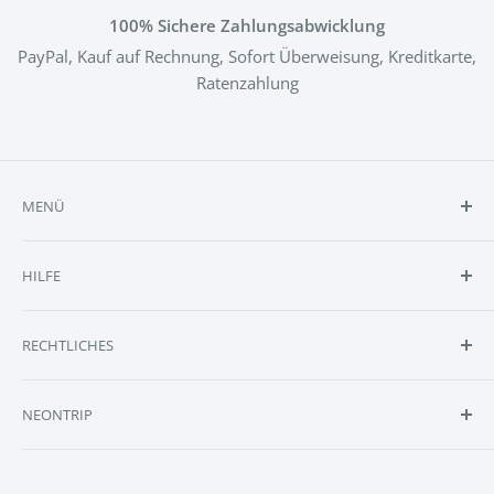
100% Sichere Zahlungsabwicklung
PayPal, Kauf auf Rechnung, Sofort Überweisung, Kreditkarte,
Ratenzahlung
MENÜ
Shop
HILFE
Reviews
Selbst Designen
Kontakt
RECHTLICHES
Anfrage
FAQ
Größen
Batteriehinweise
NEONTRIP
Lieferumfang
Cookie Einstellungen
Montage
Datenschutzerklärung
Erstelle DEIN personalisiertes & individuelles Neonschild
bei NEONTRIP, Europa's Marktführer im Bereich LED-
Blog
Impressum