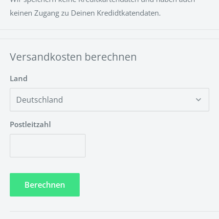
Kann ich die Installation selber durchführen?
keinen Zugang zu Deinen Kredidtkatendaten.
Ja, die Installation ist Kinderleicht und kann ganz einfach
ohne besondere Vorkenntnisse durchgeführt werden.
Unsere LED-NEON Schilder kann man wahlweise mit
Versandkosten berechnen
Schrauben, Klebestreifen oder Hängeschnur anbringen.
Land
Hier ist eine Montageanleitung
https://www.neontrip.de/apps/help-center#montage
Postleitzahl
Muss das LED-NEON Schild gewartet werden?
Nein! Unsere LED-Technik ist umweltfreundlich und
wartungsfrei.
Berechnen
Welche Garantiezeit wird auf die LED-Technik
gewährt?