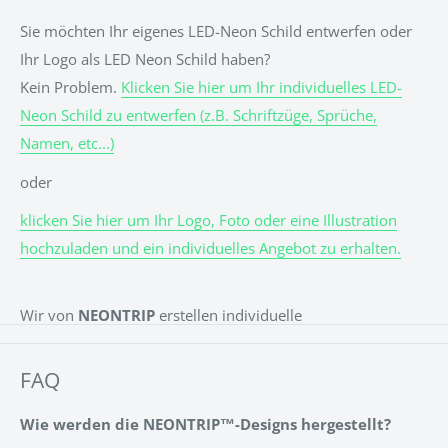
Sie möchten Ihr eigenes LED-Neon Schild entwerfen oder
Ihr Logo als LED Neon Schild haben?
Kein Problem.
Klicken Sie hier um Ihr individuelles LED-
Neon Schild zu entwerfen (z.B. Schriftzüge, Sprüche,
Namen, etc...)
oder
klicken Sie hier um Ihr Logo, Foto oder eine Illustration
hochzuladen und ein individuelles Angebot zu erhalten.
Wir von
NEONTRIP
erstellen individuelle
& personalisierte LED Neon Schilder für jeden Anlass. Ob
für eine Hochzeit, einen Geburtstag, ein Event oder einfach
FAQ
für Zuhause. Den Namen des Kindes als LED Neon Sign
Wie werden die NEONTRIP™-Designs hergestellt?
über dem Bett? Alles kein Problem! Vielleicht ein Spruch