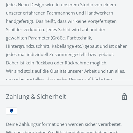
zur Motivation im Home-Office? Wir stellen täglich neue
Jedes Neon-Design wird in unserem Studio von einem
Neon Schilder her und der Kreativität sind keine Grenzen
unserer erfahrenen Fachmännern und Handwerkern
gesetzt.
handgefertigt. Das heißt, dass wir keine Vorgefertigten
Schilder verkaufen. Jedes Schild wird anhand der
Aber auch ein Firmenlogo, der Names eines
gewählten Parameter (Größe, Farbtechnik,
Geschäftes oder einem Symbol für ein Restaurant, ein
Hintergrundzuschnitt, Kabellänge etc.) gebaut und ist daher
Büro, eine Praxis und was auch immmer man sich
jedes mal individuell Zusammengestellt bzw. gebaut.
vorstellen kann ist möglich. Wir
Daher ist kein Rückbau oder Rücknahme möglich.
erstellen die hochwertigsten, langlebigsten LED-Neon
Wir sind stolz auf die Qualität unserer Arbeit und tun alles,
Schilder, direkt nach Ihren Vorstellungen, her .
um sicherzustellen, dass jedes Design auf höchstem
Unser 24/7
Kundenservice
berät Sie gerne.
Niveau hergestellt wird. Unsere Neon-Designs bestehen
Zahlung & Sicherheit
aus einer patentierten LED-Neon-Flex-Technologie mit
einer Acrylrückseite, die das Produkt stützt und die
Installation zum Kinderspiel macht.
Deine Zahlungsinformationen werden sicher verarbeitet.
Wir speichern keine Kreditkartendaten und haben auch