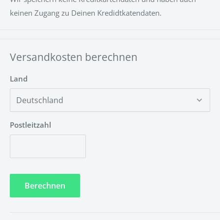
Kann ich die Installation selber durchführen?
keinen Zugang zu Deinen Kredidtkatendaten.
Ja, die Installation ist Kinderleicht und kann ganz einfach
ohne besondere Vorkenntnisse durchgeführt werden.
Unsere LED-NEON Schilder kann man wahlweise mit
Versandkosten berechnen
Schrauben, Klebestreifen oder Hängeschnur anbringen.
Land
Hier ist eine Montageanleitung
https://www.neontrip.de/apps/help-center#montage
Postleitzahl
Muss das LED-NEON Schild gewartet werden?
Nein! Unsere LED-Technik ist umweltfreundlich und
wartungsfrei.
Berechnen
Welche Garantiezeit wird auf die LED-Technik
gewährt?