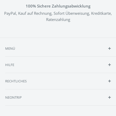
100% Sichere Zahlungsabwicklung
PayPal, Kauf auf Rechnung, Sofort Überweisung, Kreditkarte,
Ratenzahlung
MENÜ
Shop
HILFE
Reviews
Selbst Designen
Kontakt
RECHTLICHES
Anfrage
FAQ
Größen
Batteriehinweise
NEONTRIP
Lieferumfang
Cookie Einstellungen
Montage
Datenschutzerklärung
Erstelle DEIN personalisiertes & individuelles Neonschild
bei NEONTRIP, Europa's Marktführer im Bereich LED-
Blog
Impressum