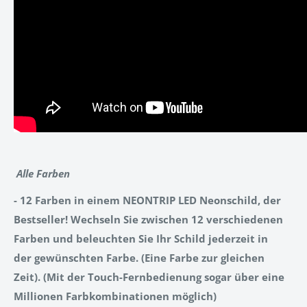
Alle Farben
- 12 Farben in einem NEONTRIP LED Neonschild, der
Bestseller! Wechseln Sie zwischen 12 verschiedenen
Farben und beleuchten Sie Ihr Schild jederzeit in
der gewünschten Farbe. (Eine Farbe zur gleichen
Zeit). (Mit der Touch-Fernbedienung sogar über eine
Millionen Farbkombinationen möglich)