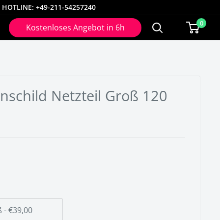
HOTLINE: +49-211-54257240
0
Kostenloses Angebot in 6h
schild Netzteil Groß 120
z